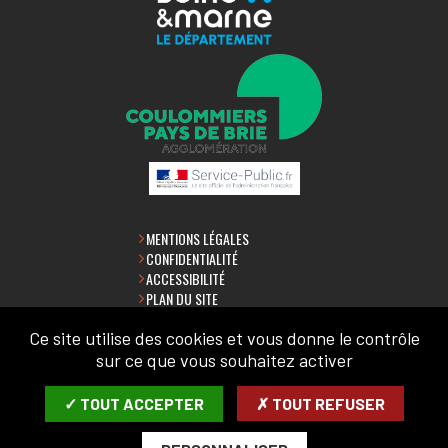
MENTIONS LÉGALES
CONFIDENTIALITÉ
ACCESSIBILITÉ
PLAN DU SITE
Ce site utilise des cookies et vous donne le contrôle
LETTRE D'INFORMATION
sur ce que vous souhaitez activer
SAISIR VOTRE COURRIEL:
✓ TOUT ACCEPTER
✗ TOUT REFUSER