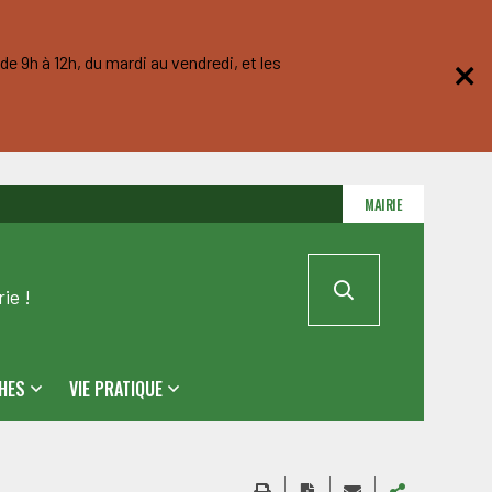
e 9h à 12h, du mardi au vendredi, et les
MAIRIE
ie !
HES
VIE PRATIQUE