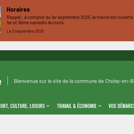
Horaires
Rappel : à compter du 1er septembre 2025, la mairie est ouverte d
1er et 3ème samedis du mois.
Le 2 septembre 2025
e
Bienvenue sur le site de la commune de Choisy-en-Br
ORT, CULTURE, LOISIRS
TRAVAIL & ÉCONOMIE
VOS DÉMARC