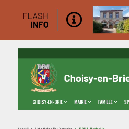
FLASH
INFO
Choisy-en-Bri
CHOISY-EN-BRIE
MAIRIE
FAMILLE
SP
Accueil
Liste fiches lieu/annuaire
BRUA Nathalie