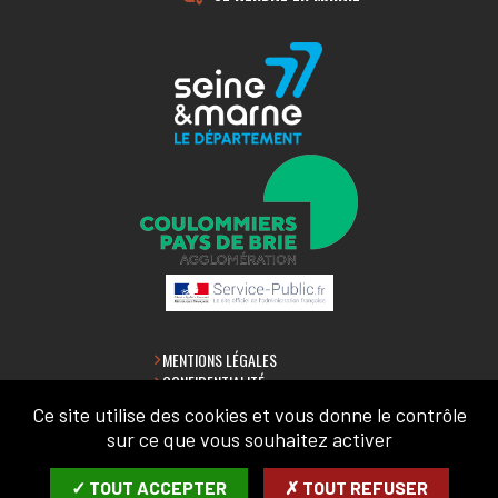
MENTIONS LÉGALES
CONFIDENTIALITÉ
ACCESSIBILITÉ
Ce site utilise des cookies et vous donne le contrôle
PLAN DU SITE
sur ce que vous souhaitez activer
LETTRE D'INFORMATION
✓ TOUT ACCEPTER
✗ TOUT REFUSER