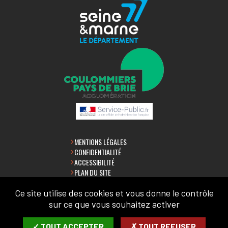
MENTIONS LÉGALES
CONFIDENTIALITÉ
ACCESSIBILITÉ
PLAN DU SITE
Ce site utilise des cookies et vous donne le contrôle
LETTRE D'INFORMATION
sur ce que vous souhaitez activer
SAISIR VOTRE COURRIEL:
✓ TOUT ACCEPTER
✗ TOUT REFUSER