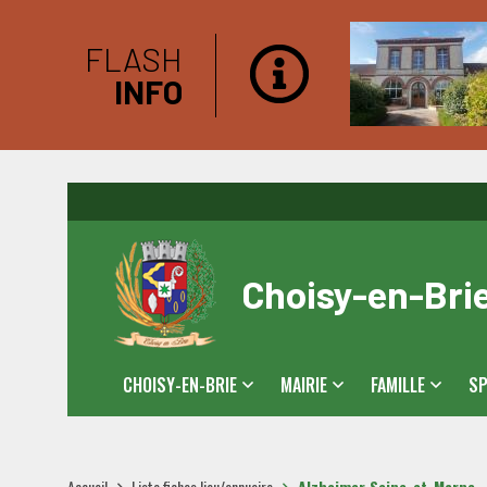
FLASH
INFO
Choisy-en-Bri
CHOISY-EN-BRIE
MAIRIE
FAMILLE
SP
Accueil
Liste fiches lieu/annuaire
Alzheimer Seine-et-Marne