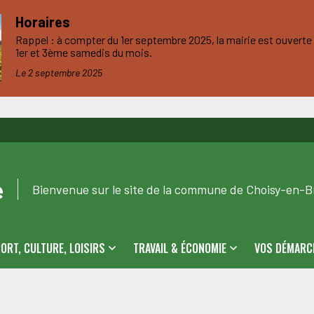
Horaires
Rappel : à compter du 1er septembre 2025, la mairie est ouverte d
1er et 3ème samedis du mois.
Le 2 septembre 2025
e
Bienvenue sur le site de la commune de Choisy-en-Br
ORT, CULTURE, LOISIRS
TRAVAIL & ÉCONOMIE
VOS DÉMARC