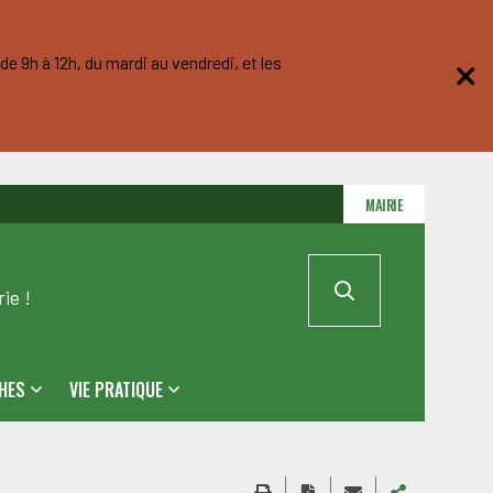
e 9h à 12h, du mardi au vendredi, et les
MAIRIE
ie !
HES
VIE PRATIQUE