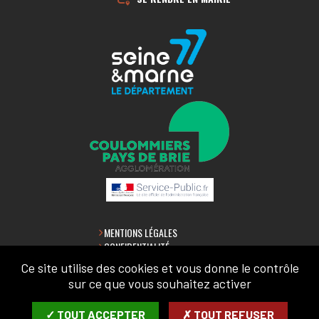
MENTIONS LÉGALES
CONFIDENTIALITÉ
ACCESSIBILITÉ
Ce site utilise des cookies et vous donne le contrôle
PLAN DU SITE
sur ce que vous souhaitez activer
LETTRE D'INFORMATION
✓ TOUT ACCEPTER
✗ TOUT REFUSER